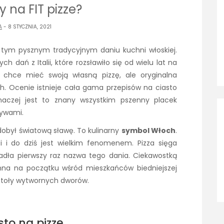
y na FIT pizze?
A
- 8 STYCZNIA, 2021
o tym pysznym tradycyjnym daniu kuchni włoskiej.
ch dań z Italii, które rozsławiło się od wielu lat na
e chce mieć swoją własną pizzę, ale oryginalna
h. Ocenie istnieje cała gama przepisów na ciasto
Inaczej jest to znany wszystkim pszenny placek
zywami.
zdobył światową sławę. To kulinarny
symbol Włoch
.
i i do dziś jest wielkim fenomenem. Pizza sięga
adła pierwszy raz nazwa tego dania. Ciekawostką
chna na początku wśród mieszkańców biedniejszej
a stoły wytwornych dworów.
asto na pizzę