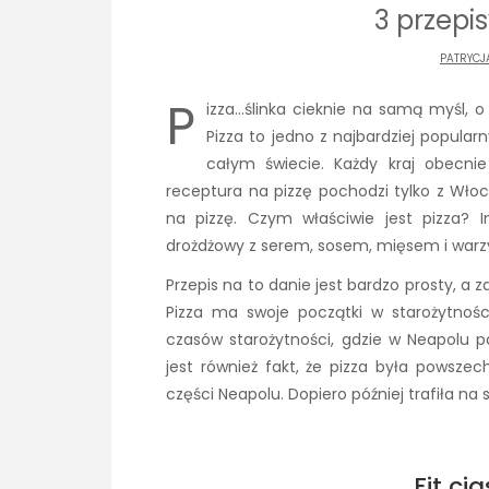
3 przepis
PATRYCJ
P
izza…ślinka cieknie na samą myśl, 
Pizza to jedno z najbardziej popularny
całym świecie. Każdy kraj obecni
receptura na pizzę pochodzi tylko z Włoc
na pizzę. Czym właściwie jest pizza? 
drożdżowy z serem, sosem, mięsem i war
Przepis na to danie jest bardzo prosty, a 
Pizza ma swoje początki w starożytnośc
czasów starożytności, gdzie w Neapolu p
jest również fakt, że pizza była powsze
części Neapolu. Dopiero później trafiła n
Fit ci