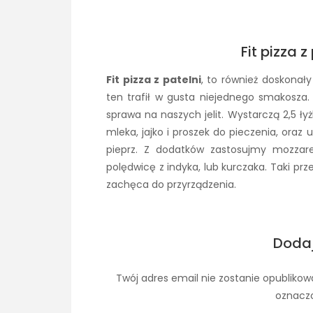
Fit pizza z
Fit pizza z patelni
, to również doskonał
ten trafił w gusta niejednego smakosza.
sprawa na naszych jelit. Wystarczą 2,5 łyżk
mleka, jajko i proszek do pieczenia, oraz u
pieprz. Z dodatków zastosujmy mozzarel
polędwicę z indyka, lub kurczaka. Taki prz
zachęca do przyrządzenia.
Doda
Twój adres email nie zostanie opublikow
oznacz