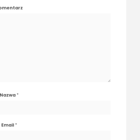
omentarz
Nazwa
*
Email
*