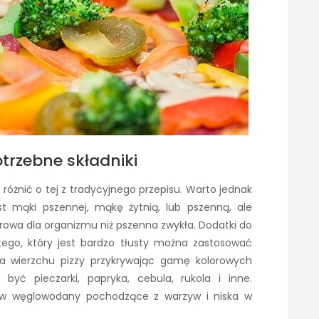
potrzebne składniki
o różnić o tej z tradycyjnego przepisu. Warto jednak
t mąki pszennej, mąkę żytnią, lub pszenną, ale
zdrowa dla organizmu niż pszenna zwykła. Dodatki do
tego, który jest bardzo tłusty można zastosować
 na wierzchu pizzy przykrywając gamę kolorowych
yć pieczarki, papryka, cebula, rukola i inne.
 w węglowodany pochodzące z warzyw i niska w