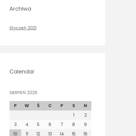
Archiwa
Styczeń 2021
Calendar
SIERPIEŃ 2026
P
W
Ś
C
P
S
N
1
2
3
4
5
6
7
8
9
10
11
12
13
14
15
16