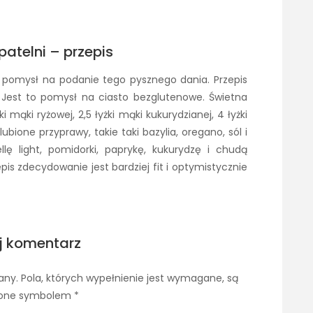
 patelni – przepis
y pomysł na podanie tego pysznego dania. Przepis
 Jest to pomysł na ciasto bezglutenowe. Świetna
i mąki ryżowej, 2,5 łyżki mąki kukurydzianej, 4 łyżki
lubione przyprawy, takie taki bazylia, oregano, sól i
lę light, pomidorki, paprykę, kukurydzę i chudą
epis zdecydowanie jest bardziej fit i optymistycznie
j komentarz
any.
Pola, których wypełnienie jest wymagane, są
one symbolem
*